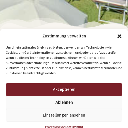
Zustimmung verwalten
Per 2 fino a 6 persone
Um dir ein optimales Erlebnis zu bieten, verwenden wir Technologien wie
Cookies, um Geräteinformationen zu speichern und/oder darauf zuzugreifen.
Spazioso appartamento con tanto spazio per famiglie:
Wenn du diesen Technologien zustimmst, können wir Daten wie das
Surfverhalten oder eindeutige IDs auf dieser Website verarbeiten. Wenn du deine
ampio bagno, camera separata per bambini e
Zustimmung nicht erteilst oder zurückziehst, können bestimmte Merkmale und
un’accogliente cucina con angolo soggiorno.
Funktionen beeinträchtigt werden.
Servizi
Akzeptieren
Angolo cottura (frigorifero, piano cottura elettrico,
forno, macchina da caffè con filtro), angolo soggiorno,
Ablehnen
camera matrimoniale con letto matrimoniale & SAT-TV,
Einstellungen ansehen
camera per bambini con due letti singoli + letto a
castello, doccia/WC, asciugacapelli, biancheria da letto
Protezione dei dati
Imprint